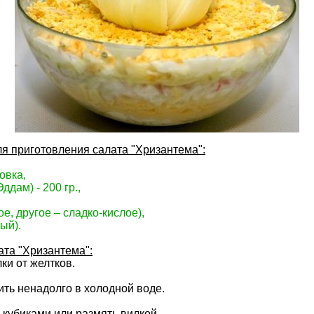
я приготовления салата "Хризантема":
овка,
ддам) - 200 гр.,
лое, другое – сладко-кислое),
ый).
ата "Хризантема":
ки от желтков.
ить ненадолго в холодной воде.
 кубиками или размять вилкой.