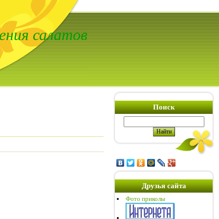
ения салатов
Поиск
Друзья сайта
Фото приколы