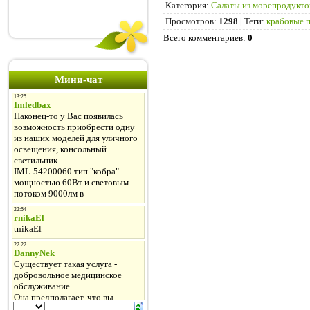
Категория
:
Салаты из морепродукто
Просмотров
:
1298
|
Теги
:
крабовые 
Всего комментариев
:
0
Мини-чат