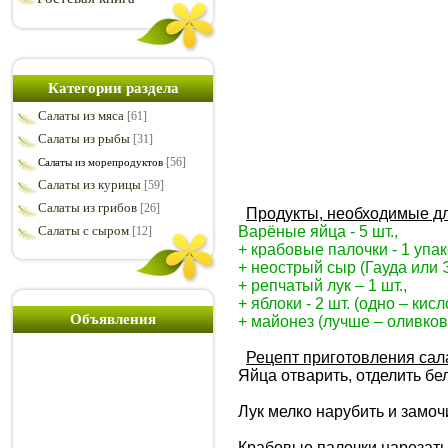
Категории раздела
Салаты из мяса
[61]
Салаты из рыбы
[31]
[56]
Салаты из морепродуктов
Салаты из курицы
[59]
Салаты из грибов
[26]
Продукты, необходимые дл
Салаты с сыром
Варёные яйца - 5 шт.,
[12]
+ крабовые палочки - 1 упак
+ неострый сыр (Гауда или Э
+
репчатый
лук – 1 шт.,
+ яблоки - 2 шт. (одно – кис
Объявления
+ майонез (лучше – оливков
Рецепт приготовления сал
Яйца отварить, отделить бел
Лук мелко нарубить и замоч
Крабовые палочки нарезать