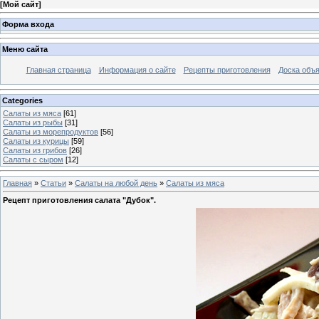
[
Мой сайт
]
Форма входа
Меню сайта
Главная страница
Информация о сайте
Рецепты приготовления
Доска объ
Categories
Салаты из мяса
[61]
Салаты из рыбы
[31]
Салаты из морепродуктов
[56]
Салаты из курицы
[59]
Салаты из грибов
[26]
Салаты с сыром
[12]
Главная
»
Статьи
»
Салаты на любой день
»
Салаты из мяса
Рецепт приготовления салата "Дубок".