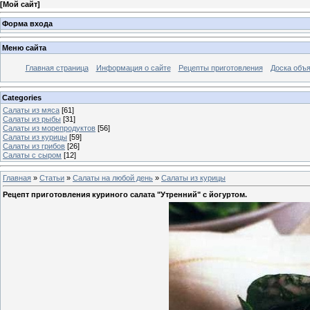
[
Мой сайт
]
Форма входа
Меню сайта
Главная страница
Информация о сайте
Рецепты приготовления
Доска объ
Categories
Салаты из мяса
[61]
Салаты из рыбы
[31]
Салаты из морепродуктов
[56]
Салаты из курицы
[59]
Салаты из грибов
[26]
Салаты с сыром
[12]
Главная
»
Статьи
»
Салаты на любой день
»
Салаты из курицы
Рецепт приготовления куриного салата "Утренний" с йогуртом.